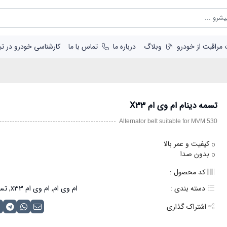
مراقبت از خودرو
وبلاگ
درباره ما
تماس با ما
کارشناسی خودرو در تبر
موتور
تسمه دینام ام وی ام X33
چانگان CS35
جیلی امگرند7 سدان
سر سیلندر
چانگان ایدو
جیلی امگرند7 هاچبک
موتور کامل
Alternator belt suitable for MVM 530
جیلی امگرند X7 شاسی بلند
نیم موتور
جیلی GC6 الیت و اکسلنت
تسمه ماشین
کیفیت و عمر بالا
بدون صدا
تسمه دینام
تسمه کولر
کد محصول :
آریزو5
تسمه هیدرولیک
دسته بندی :
ام وی ام
,
ام وی ام x33
,
تسم
تیگو5
کیت تسمه تایم
تیگو7
اشتراک گذاری
تیگو8