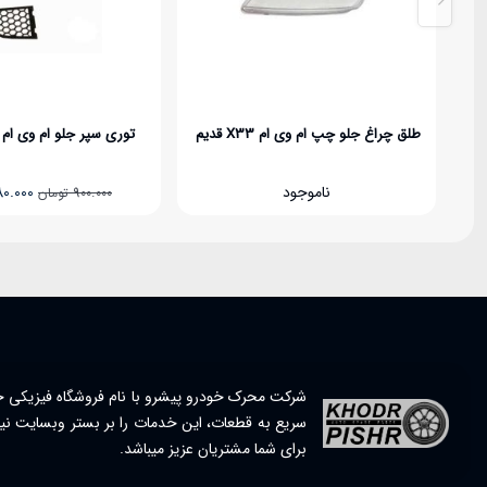
X قدیم
توری سپر جلو ام وی ام 315 (جفت)
واتر 
قیمت
880.000
قیمت
900.000
تومان
تومان
5.000.000
اصلی
فعلی
900.000 تومان
880.000 تومان
بود.
است.
شرکت محرک خودرو پیشرو با نام فروشگاه فیزیکی خ
سریع به قطعات، این خدمات را بر بستر وبسایت نیز 
برای شما مشتریان عزیز میباشد.