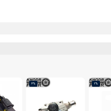
2%
4%