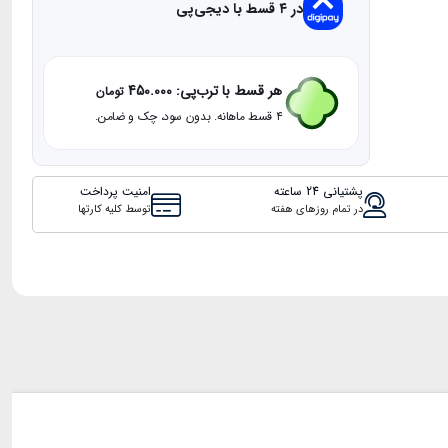
در ۴ قسط با دیجی‌پی
ام
X33
عدد
هر قسط با ترب‌پی:
450.000
تومان
۴ قسط ماهانه. بدون سود، چک و ضامن.
پشتیانی 24 ساعته
امنیت پرداخت
در تمام روزهای هفته
توسط کلیه کارتها