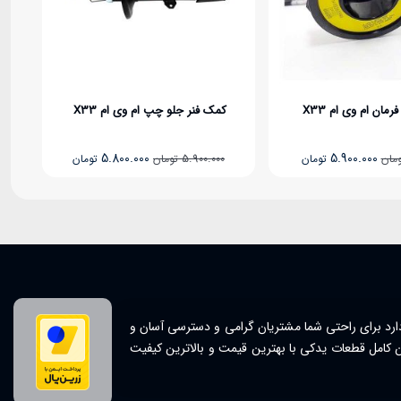
اویل پمپ ام وی ام X33 و 530 
شرکتی
ناموجود
کمک فنر جلو چپ ام وی ام X33
قیمت
5.800.000
قیمت
5.900.000
تومان
تومان
اصلی
فعلی
 تومان
5.900.000 تومان
5.800.000 تومان
بود.
است.
رد برای راحتی شما مشتریان گرامی و دسترسی آسان و
ین کامل قطعات یدکی با بهترین قیمت و بالاترین کیفیت