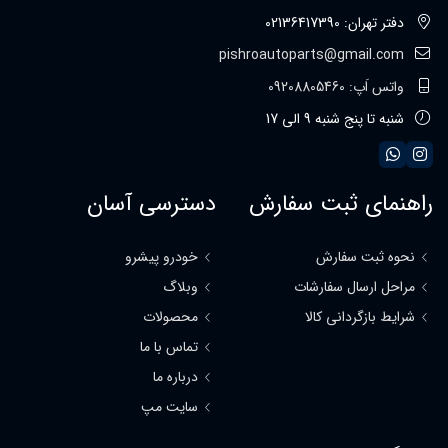
دفتر تهران: 02136417390
pishroautoparts@gmail.com
واتس اَپ: 09208805460
شنبه تا پنج شنبه 9 الی 17
راهنمای ثبت سفارش
دسترسی آسان
نحوه ثبت سفارش
خودرو پیشرو
مراحل ارسال سفارشات
وبلاگ
شرایط بازگردانی کالا
محصولات
تماس با ما
درباره ما
سایت مپ