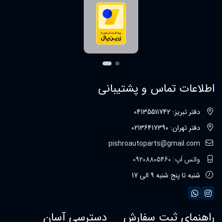
اطلاعات تماس و پشتیبانی
دفتر تبریز: 04135511742
دفتر تهران: 02136417390
pishroautoparts@gmail.com
واتس اَپ: 09208805460
شنبه تا پنج شنبه 9 الی 17
راهنمای ثبت سفارش
دسترسی آسان