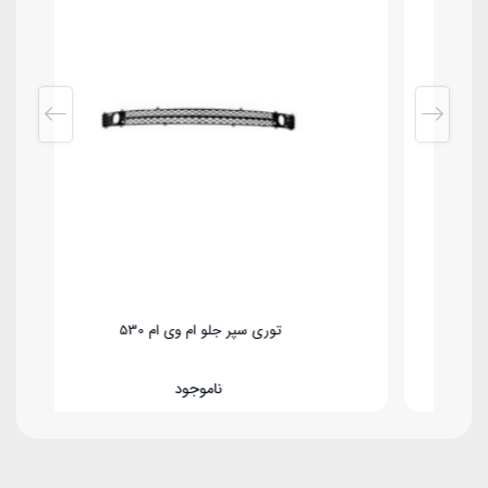
توری سپر جلو ام وی ام 530
ناموجود
4.800.0 تومان