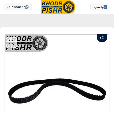
واتساپ
04135511742
2%