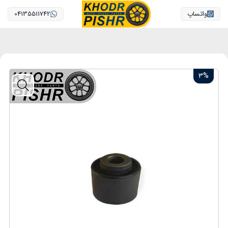
واتساپ
04135511742
3%