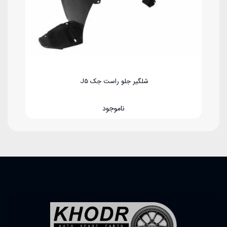
9.500.000
تومان
شلگیر جلو راست جک J5
ناموجود