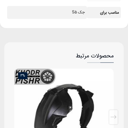
جک S5
مناسب برای
محصولات مرتبط
3%
میل تعادل عقب جک S5