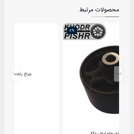
محصولات مرتبط
4%
8
چراغ راهنمای راست لیفان X60