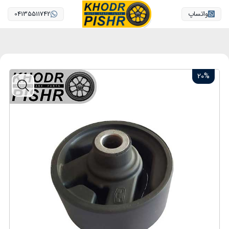
واتساپ
04135511742
20%