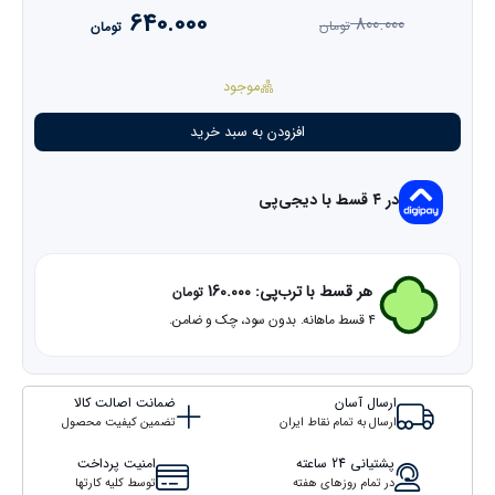
640.000
800.000
تومان
تومان
قیمت
قیمت
فعلی
اصلی
800.000 تومان
640.000 تومان
موجود
بود.
است.
بوش
افزودن به سبد خرید
دسته
موتور
عقب
در ۴ قسط با دیجی‌پی
لیفان
X60
عدد
هر قسط با ترب‌پی:
160.000
تومان
۴ قسط ماهانه. بدون سود، چک و ضامن.
ارسال آسان
ضمانت اصالت کالا
ارسال به تمام نقاط ایران
تضمین کیفیت محصول
پشتیانی 24 ساعته
امنیت پرداخت
در تمام روزهای هفته
توسط کلیه کارتها