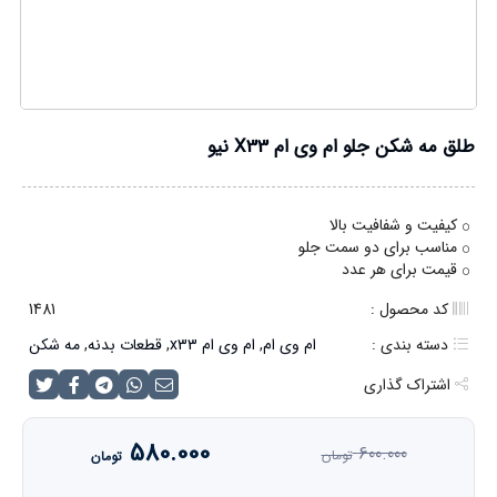
طلق مه شکن جلو ام وی ام X33 نیو
کیفیت و شفافیت بالا
مناسب برای دو سمت جلو
قیمت برای هر عدد
کد محصول :
1481
دسته بندی :
ام وی ام
,
ام وی ام x33
,
قطعات بدنه
,
مه شکن
اشتراک گذاری
580.000
600.000
تومان
تومان
قیمت
قیمت
فعلی
اصلی