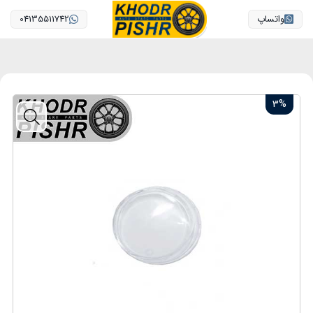
واتساپ
04135511742
3%