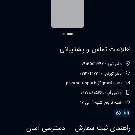
اطلاعات تماس و پشتیبانی
دفتر تبریز: 04135511742
دفتر تهران: 02136417390
pishroautoparts@gmail.com
واتس اَپ: 09208805460
شنبه تا پنج شنبه 9 الی 17
راهنمای ثبت سفارش
دسترسی آسان